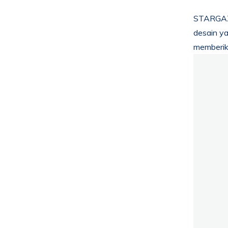
STARGAZE
desain ya
memberika