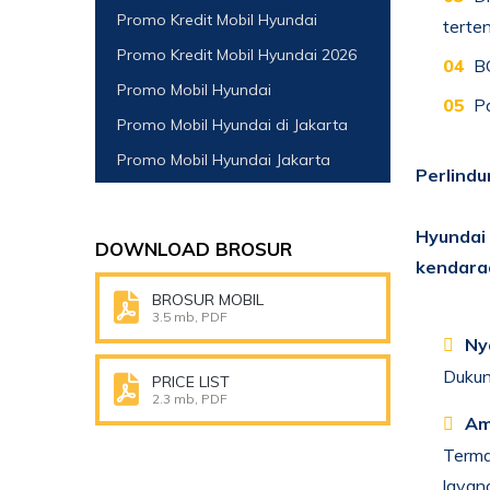
Promo Kredit Mobil Hyundai
terten
Promo Kredit Mobil Hyundai 2026
BO
Promo Mobil Hyundai
Pa
Promo Mobil Hyundai di Jakarta
Promo Mobil Hyundai Jakarta
Perlind
Hyundai
DOWNLOAD BROSUR
kendara
BROSUR MOBIL
3.5 mb, PDF
Ny
Dukung
PRICE LIST
2.3 mb, PDF
Am
Termas
layan