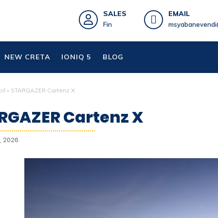
SALES
EMAIL
Fin
msyabanevendi
NEW CRETA
IONIQ 5
BLOG
il
»
STARGAZER Cartenz X
RGAZER Cartenz X
, 2026