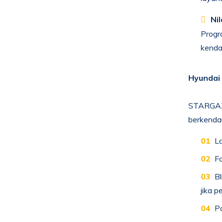
Nil
Progr
kenda
Hyundai
STARGAZE
berkendar
La
Fo
Bl
jika pe
Pa