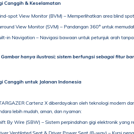
gi Canggih & Keselamatan
ind-spot View Monitor (BVM) – Memperlihatkan area blind spot
rround View Monitor (SVM) – Pandangan 360° untuk memudahka
ilt-in Navigation – Navigasi bawaan untuk petunjuk arah tanp
 Gambar hanya ilustrasi; sistem berfungsi sebagai fitur 
i Canggih untuk Jalanan Indonesia
TARGAZER Cartenz X diberdayakan oleh teknologi modern dan
ndara lebih mudah, aman, dan nyaman:
ift By Wire (SBW) – Sistem perpindahan gigi elektronik yang r
iver Ventilated Seat & Driver Power Seat (8-way) – Kursi penge