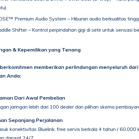
tu).
SE™ Premium Audio System – Hiburan audio berkualitas tinggi
ddle Shifter – Kontrol perpindahan gigi di setir untuk sensasi b
ungan & Kepemilikan yang Tenang
 berkomitmen memberikan perlindungan menyeluruh dari
an Anda:
aman Dari Awal Pembelian
an jaringan lebih dari 100 dealer dan pilihan skema pembayaran
an Sepanjang Perjalanan
uk konektivitas Bluelink, free servis berkala 4 tahun / 60.000
an darurat 24/7.